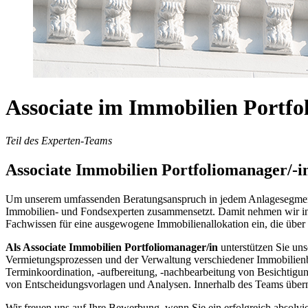
Associate im Immobilien Portf
Teil des Experten-Teams
Associate Immobilien Portfoliomanager/-i
Um unserem umfassenden Beratungsanspruch in jedem Anlagesegment g
Immobilien- und Fondsexperten zusammensetzt. Damit nehmen wir in d
Fachwissen für eine ausgewogene Immobilienallokation ein, die über L
Als Associate Immobilien Portfoliomanager/in
unterstützen Sie un
Vermietungsprozessen und der Verwaltung verschiedener Immobilienbes
Terminkoordination, -aufbereitung, -nachbearbeitung von Besichtigu
von Entscheidungsvorlagen und Analysen. Innerhalb des Teams übern
Wir freuen uns auf Ihre Bewerbung, wenn Sie ein erfolgreich absolvi