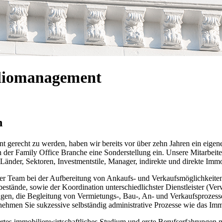
oliomanagement
n
erecht zu werden, haben wir bereits vor über zehn Jahren ein eigene
er Family Office Branche eine Sonderstellung ein. Unsere Mitarbeite
änder, Sektoren, Investmentstile, Manager, indirekte und direkte Immob
ser Team bei der Aufbereitung von Ankaufs- und Verkaufsmöglichkeiten 
tände, sowie der Koordination unterschiedlichster Dienstleister (Verw
ngen, die Begleitung von Vermietungs-, Bau-, An- und Verkaufsprozess
ehmen Sie sukzessive selbständig administrative Prozesse wie das Imm
ertes immobilienwirtschaftliches Studium und erste Berufserfahrungen m