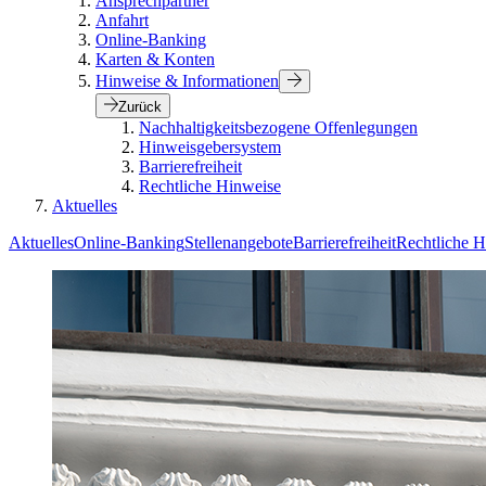
Ansprechpartner
Anfahrt
Online-Banking
Karten & Konten
Hinweise & Informationen
Zurück
Nachhaltigkeitsbezogene Offenlegungen
Hinweisgebersystem
Barrierefreiheit
Rechtliche Hinweise
Aktuelles
Aktuelles
Online-Banking
Stellenangebote
Barrierefreiheit
Rechtliche H