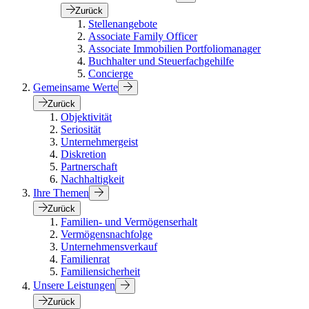
Zurück
Stellenangebote
Associate Family Officer
Associate Immobilien Portfoliomanager
Buchhalter und Steuerfachgehilfe
Concierge
Gemeinsame Werte
Zurück
Objektivität
Seriosität
Unternehmergeist
Diskretion
Partnerschaft
Nachhaltigkeit
Ihre Themen
Zurück
Familien- und Vermögenserhalt
Vermögensnachfolge
Unternehmensverkauf
Familienrat
Familiensicherheit
Unsere Leistungen
Zurück