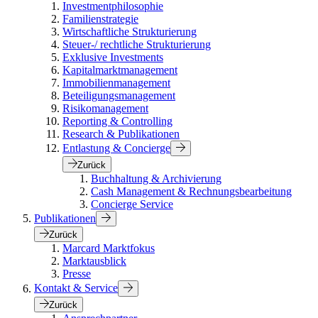
Investmentphilosophie
Familienstrategie
Wirtschaftliche Strukturierung
Steuer-/ rechtliche Strukturierung
Exklusive Investments
Kapitalmarktmanagement
Immobilienmanagement
Beteiligungsmanagement
Risikomanagement
Reporting & Controlling
Research & Publikationen
Entlastung & Concierge
Zurück
Buchhaltung & Archivierung
Cash Management & Rechnungsbearbeitung
Concierge Service
Publikationen
Zurück
Marcard Marktfokus
Marktausblick
Presse
Kontakt & Service
Zurück