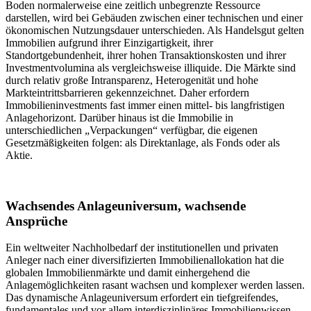
Boden normalerweise eine zeitlich unbegrenzte Ressource
darstellen, wird bei Gebäuden zwischen einer technischen und einer
ökonomischen Nutzungsdauer unterschieden. Als Handelsgut gelten
Immobilien aufgrund ihrer Einzigartigkeit, ihrer
Standortgebundenheit, ihrer hohen Transaktionskosten und ihrer
Investmentvolumina als vergleichsweise illiquide. Die Märkte sind
durch relativ große Intransparenz, Heterogenität und hohe
Markteintrittsbarrieren gekennzeichnet. Daher erfordern
Immobilieninvestments fast immer einen mittel- bis langfristigen
Anlagehorizont. Darüber hinaus ist die Immobilie in
unterschiedlichen „Verpackungen“ verfügbar, die eigenen
Gesetzmäßigkeiten folgen: als Direktanlage, als Fonds oder als
Aktie.
Wachsendes Anlageuniversum, wachsende
Ansprüche
Ein weltweiter Nachholbedarf der institutionellen und privaten
Anleger nach einer diversifizierten Immobilienallokation hat die
globalen Immobilienmärkte und damit einhergehend die
Anlagemöglichkeiten rasant wachsen und komplexer werden lassen.
Das dynamische Anlageuniversum erfordert ein tiefgreifendes,
fundamentales und vor allem interdisziplinäres Immobilienwissen,