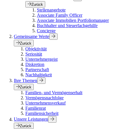
Zurück
Stellenangebote
Associate Family Officer
Associate Immobilien Portfoliomanager
Buchhalter und Steuerfachgehilfe
Concierge
Gemeinsame Werte
Zurück
Objektivität
Seriosität
Unternehmergeist
Diskretion
Partnerschaft
Nachhaltigkeit
Ihre Themen
Zurück
Familien- und Vermögenserhalt
Vermögensnachfolge
Unternehmensverkauf
Familienrat
Familiensicherheit
Unsere Leistungen
Zurück