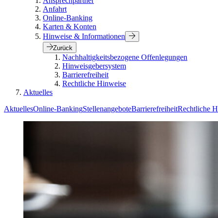
Ansprechpartner
Anfahrt
Online-Banking
Karten & Konten
Hinweise & Informationen
Zurück
Nachhaltigkeitsbezogene Offenlegungen
Hinweisgebersystem
Barrierefreiheit
Rechtliche Hinweise
Aktuelles
Aktuelles
Online-Banking
Stellenangebote
Barrierefreiheit
Rechtliche H