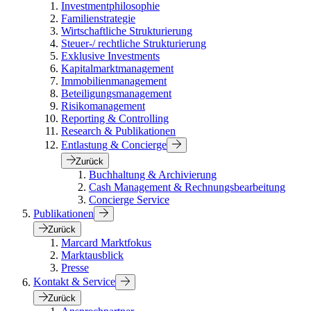
Investmentphilosophie
Familienstrategie
Wirtschaftliche Strukturierung
Steuer-/ rechtliche Strukturierung
Exklusive Investments
Kapitalmarktmanagement
Immobilienmanagement
Beteiligungsmanagement
Risikomanagement
Reporting & Controlling
Research & Publikationen
Entlastung & Concierge
Zurück
Buchhaltung & Archivierung
Cash Management & Rechnungsbearbeitung
Concierge Service
Publikationen
Zurück
Marcard Marktfokus
Marktausblick
Presse
Kontakt & Service
Zurück