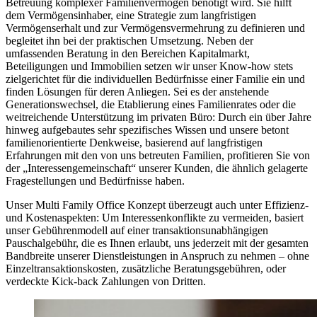
Betreuung komplexer Familienvermögen benötigt wird. Sie hilft
dem Vermögensinhaber, eine Strategie zum langfristigen
Vermögenserhalt und zur Vermögensvermehrung zu definieren und
begleitet ihn bei der praktischen Umsetzung. Neben der
umfassenden Beratung in den Bereichen Kapitalmarkt,
Beteiligungen und Immobilien setzen wir unser Know-how stets
zielgerichtet für die individuellen Bedürfnisse einer Familie ein und
finden Lösungen für deren Anliegen. Sei es der anstehende
Generationswechsel, die Etablierung eines Familienrates oder die
weitreichende Unterstützung im privaten Büro: Durch ein über Jahre
hinweg aufgebautes sehr spezifisches Wissen und unsere betont
familienorientierte Denkweise, basierend auf langfristigen
Erfahrungen mit den von uns betreuten Familien, profitieren Sie von
der „Interessengemeinschaft“ unserer Kunden, die ähnlich gelagerte
Fragestellungen und Bedürfnisse haben.
Unser Multi Family Office Konzept überzeugt auch unter Effizienz-
und Kostenaspekten: Um Interessenkonflikte zu vermeiden, basiert
unser Gebührenmodell auf einer transaktionsunabhängigen
Pauschalgebühr, die es Ihnen erlaubt, uns jederzeit mit der gesamten
Bandbreite unserer Dienstleistungen in Anspruch zu nehmen – ohne
Einzeltransaktionskosten, zusätzliche Beratungsgebühren, oder
verdeckte Kick-back Zahlungen von Dritten.