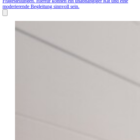
Fragestellungen. Hierfür können ein unabhängiger Rat und eine
moderierende Begleitung sinnvoll sein.