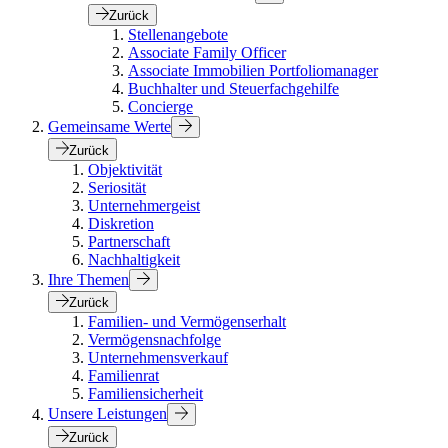
Zurück
Stellenangebote
Associate Family Officer
Associate Immobilien Portfoliomanager
Buchhalter und Steuerfachgehilfe
Concierge
Gemeinsame Werte
Zurück
Objektivität
Seriosität
Unternehmergeist
Diskretion
Partnerschaft
Nachhaltigkeit
Ihre Themen
Zurück
Familien- und Vermögenserhalt
Vermögensnachfolge
Unternehmensverkauf
Familienrat
Familiensicherheit
Unsere Leistungen
Zurück