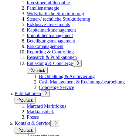
Investmentphilosophie
Familienstrategie
Wirtschaftliche Strukturierung
Steuer-/ rechtliche Strukturierung
Exklusive Investments
Kapitalmarktmanagement
Immobilienmanagement
Beteiligungsmanagement
Risikomanagement
Reporting & Controlling
Research & Publikationen
Entlastung & Concierge
Zurück
Buchhaltung & Archivierung
Cash Management & Rechnungsbearbeitung
Concierge Service
Publikationen
Zurück
Marcard Marktfokus
Marktausblick
Presse
Kontakt & Service
Zurück