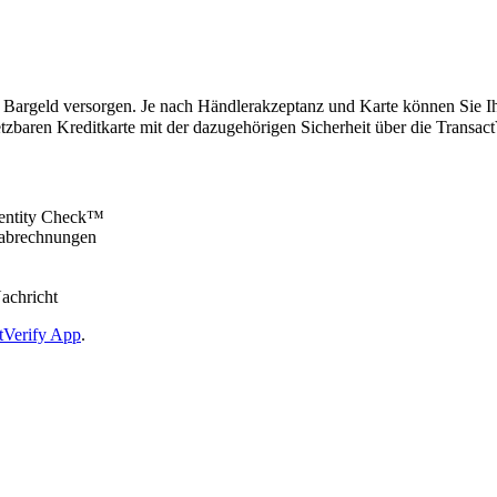
 Bargeld versorgen. Je nach Händlerakzeptanz und Karte können Sie Ih
etzbaren Kreditkarte mit der dazugehörigen Sicherheit über die Transac
entity Check™
enabrechnungen
achricht
tVerify App
.